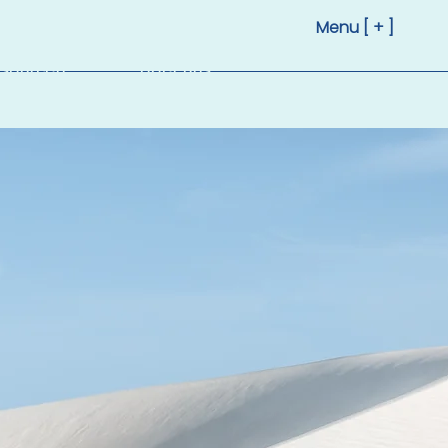
Menu [ + ]
sourcen
Über uns