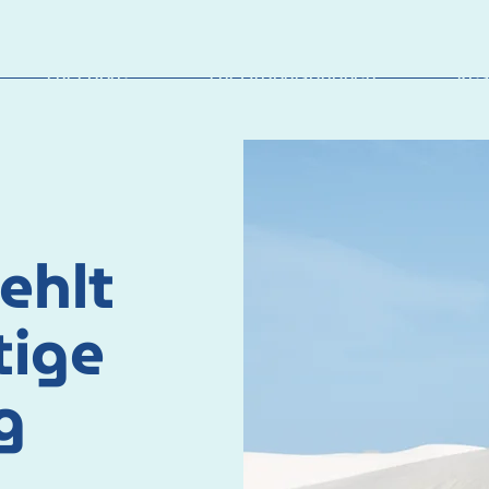
Für Paare
Für Organisationen
Res
ehlt
tige
g