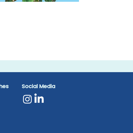
ches
Social Media