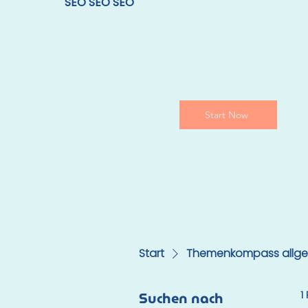
SEO SEO SEO
Start Now
Start
Themenkompass allg
Suchen nach
1