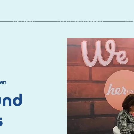
Für Paare
Für Organisationen
Res
ren
und
s