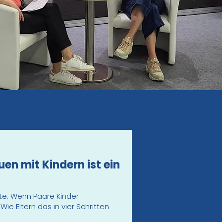
uen mit Kindern ist ein
nte: Wenn Paare Kinder
ie Eltern das in vier Schritten