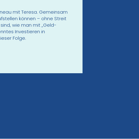
osneau mit Teresa. Gemeinsam
ufstellen können – ohne Streit
sind, wie man mit „Geld-
ntes Investieren in
ieser Folge.