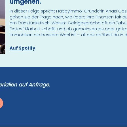
umgehen.
In dieser Folge spricht HappyImmo-Gründerin Anaïs C
gehen sie der Frage nach, wie Paare ihre Finanzen fair a
am Frühstückstisch. Warum Geldgespräche oft ein Tabu 
Dates“ Klarheit schafft und ob gemeinsames oder getren
Immobilien die bessere Wahl ist – all das erfährst du in d
Auf Spotify
rialien auf Anfrage.