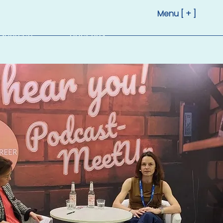
Menu [ + ]
sourcen
Über uns