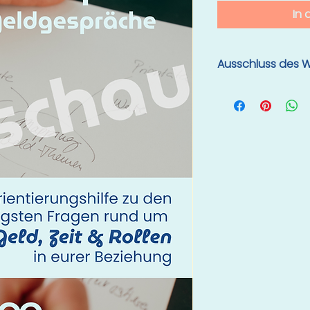
In
Ausschluss des W
Das Widerrufsrecht 
wenn die Ausführun
Widerrufsfrist be
ausdrücklich zuge
dass Sie Ihr Widerr
Durch den unmittel
Workbook erklären 
Zustimmung zur sof
Kenntnisnahme des
und Ihren Verzicht
Widerrufsrecht nac