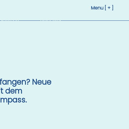
Menu [ + ]
sourcen
Über uns
fangen? Neue
it dem
mpass.