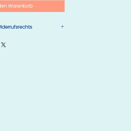
 den Warenkorb
iderrufsrechts
erlischt bei digitalen Inhalten,
g des Vertrags vor Ablauf der
gonnen hat und Sie dem
stimmt sowie bestätigt haben,
ufsrecht dadurch verlieren.
baren Zugriff auf das
Sie Ihre ausdrückliche
ortigen Bereitstellung, Ihre
 Verlusts des Widerrufsrechts
 auf das 14-tägige
h § 356 Abs. 5 BGB.