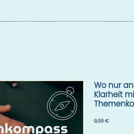
Für Paare
Für Organisationen
Res
Wo nur an
Klarheit m
Themenko
Preis
9,95 €