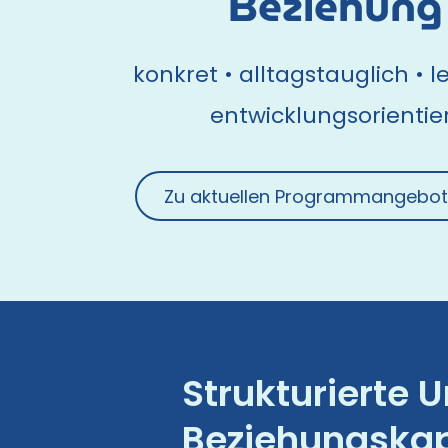
Beziehung
konkret • alltagstauglich • 
entwicklungsorientie
Zu aktuellen Programmangebo
Strukturierte 
Beziehungskap