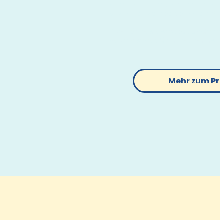
Familiendynamiken vermeiden, 
Bekanntenkreis beobachtest?
Dann könnte der
etwas andere
Paarity etwas für dich (und deine
Mehr zum P