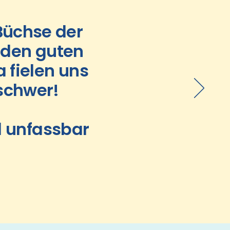
"Büchse der
t den guten
 fielen uns
 schwer!
d unfassbar