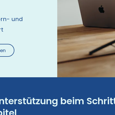
lern- und
rt
ten
Unterstützung beim Schrit
itel