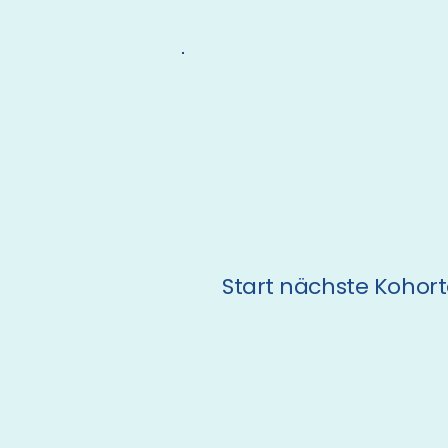
Next stop Elternscha
Der
andere
Geburtsvorb
Start nächste Kohort
Du hast das (vage) Gefühl, das
womöglich mehr Fragen auf dich
zukommen, als "nur" neue Dinge 
Du möchtest, dass du und dein:
Kapitel bestmöglich vorbereitet