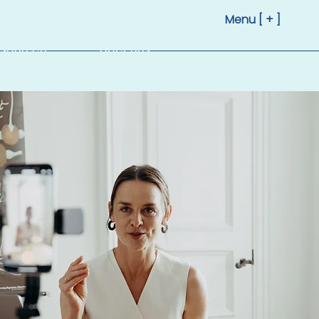
Menu [ + ]
sourcen
Über uns