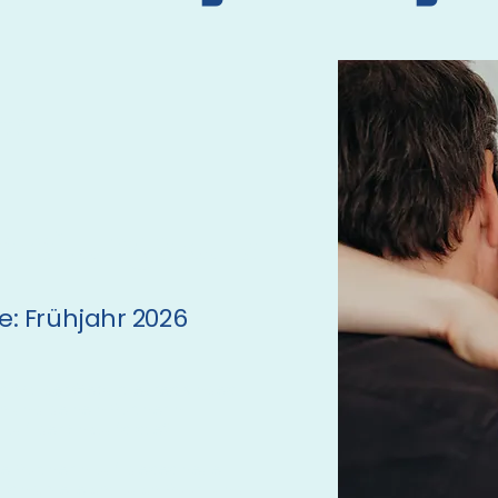
ft?
ereitungskurs
e: Frühjahr 2026
s mit der Geburt eures Kindes
 und deine:n Partner:in
auf der Einkaufsliste?
e Partner:in auf dieses neue
 sind, vielleicht auch Paar- und