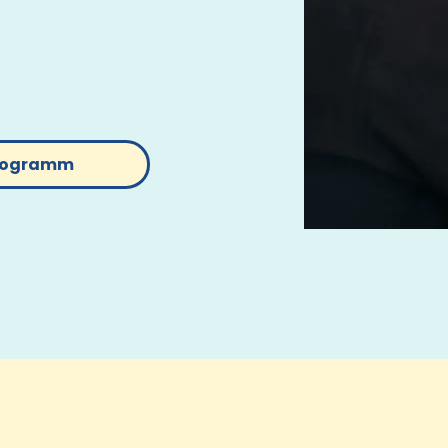
die du im Freundes- und
Geburtsvorbereitungskurs von
:n Partner:in!) sein.
rogramm