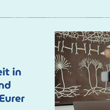
Für Paare
Für Organisationen
Res
it in
und
Eurer