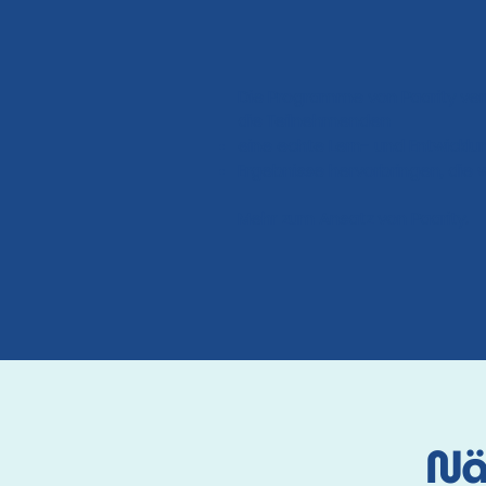
Die Programme von Paarity vermi
die Teilnehmenden
eine echte Lern- und Entwickl
Ergebnisse hervorbringen, die wi
Mehr zum Ansatz von Paarity
.
Nä