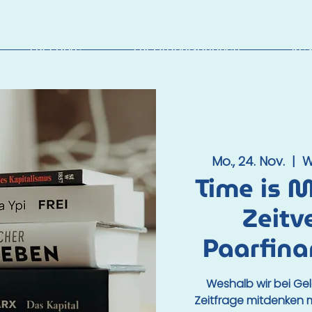
Für Paare
Für Organisationen
Res
Mo., 24. Nov.
  |  
W
Time is 
Zeitv
Paarfina
Weshalb wir bei Ge
Zeitfrage mitdenken 