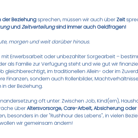
n der Beziehung
 sprechen, müssen wir auch über 
Zeit
 spre
zung
 und 
Zeitverteilung 
sind immer auch Geldfragen!
ute, morgen und weit darüber hinaus.
b mit Erwerbsarbeit oder unbezahlter Sorgearbeit – bestimmt
oder als Familie zur Verfügung steht und wie gut wir finanzie
Ob gleichberechtigt, im traditionellen Allein- oder im Zuver
ere Finanzen, sondern auch Rollenbilder, Machtverhältniss
in der Beziehung.
inandersetzung oft unter: Zwischen Job, Kind(ern), Haush
räche über 
Altersvorsorge, Care-Arbeit, Absicherung oder 
n, besonders in der "Rushhour des Lebens", in vielen Bezi
 wollen wir gemeinsam ändern!