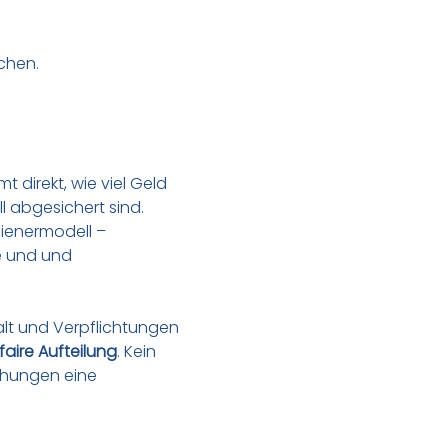
chen.
 direkt, wie viel Geld 
ll abgesichert sind.
dienermodell – 
e und und 
alt und Verpflichtungen 
faire Aufteilung
. Kein 
ehungen eine 