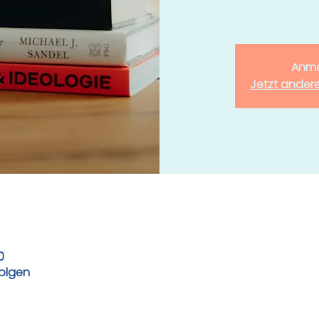
Anme
Jetzt ander
0
folgen