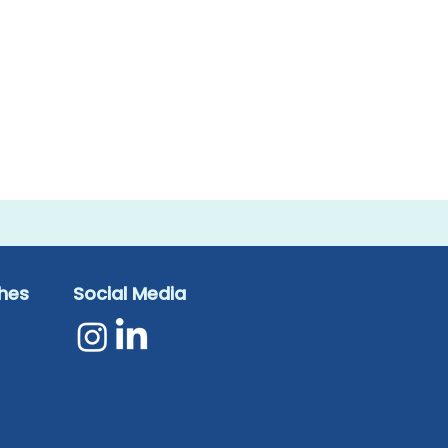
ches
Social Media