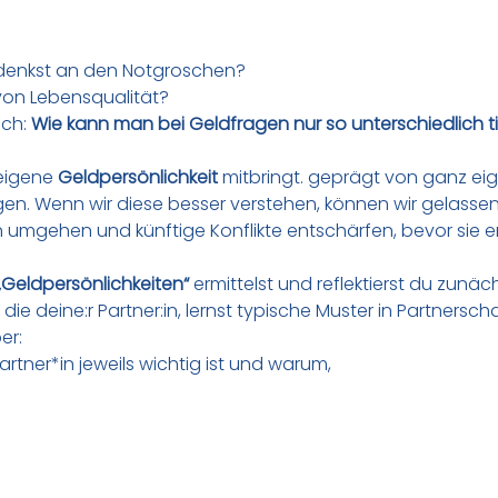
u denkst an den Notgroschen?
 von Lebensqualität?
ch: 
Wie kann man bei Geldfragen nur so unterschiedlich t
eigene 
Geldpersönlichkeit
 mitbringt. geprägt von ganz ei
. Wenn wir diese besser verstehen, können wir gelassene
 umgehen und künftige Konflikte entschärfen, bevor sie e
„Geldpersönlichkeiten“
 ermittelst und reflektierst du zunäc
die deine:r Partner:in, lernst typische Muster in Partnersc
er:
artner*in jeweils wichtig ist und warum,