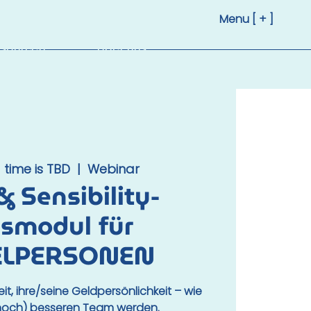
Menu [ + ]
sourcen
Über uns
time is TBD
  |  
Webinar
& Sensibility-
ismodul für
ELPERSONEN
it, ihre/seine Geldpersönlichkeit – wie
(noch) besseren Team werden.