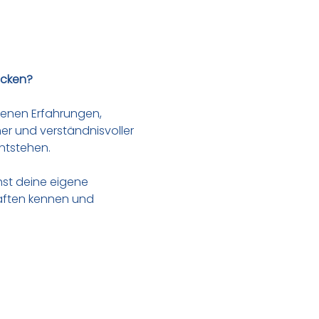
icken?
genen Erfahrungen, 
r und verständnisvoller 
ntstehen.
hst deine eigene 
haften kennen und 