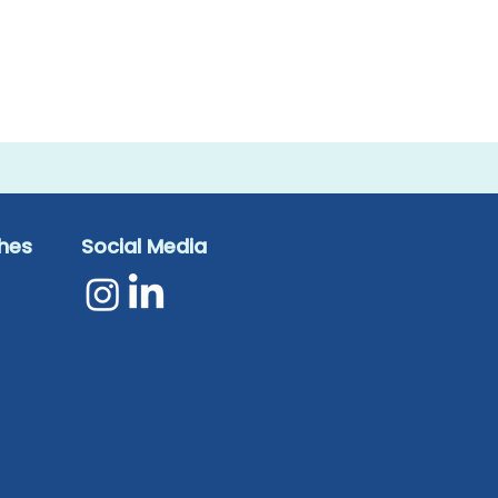
ches
Social Media