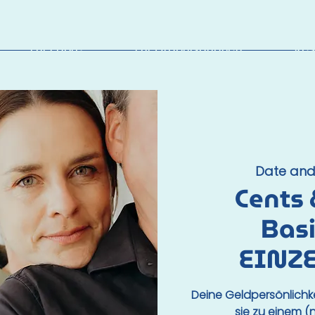
Für Paare
Für Organisationen
Res
Date and 
Cents 
Bas
EINZ
Deine Geldpersönlichke
sie zu einem 