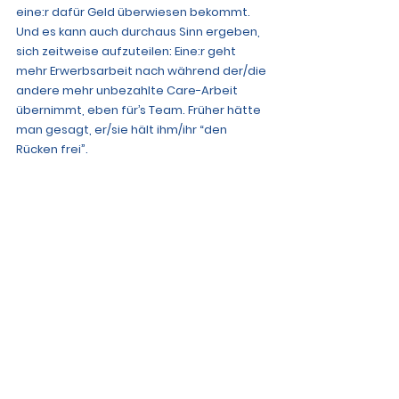
eine:r dafür Geld überwiesen bekommt
. 
Und es kann auch durchaus Sinn ergeben, 
sich zeitweise aufzuteilen: Eine:r geht 
mehr Erwerbsarbeit nach während der/die 
andere mehr unbezahlte Care-Arbeit 
übernimmt, eben für’s Team. Früher hätte 
man gesagt, er/sie hält ihm/ihr “den 
Rücken frei”.
Trotzdem müssen beide im Blick behalten, 
dass niemand langfristig ins Hintertreffen 
gerät.
Immerhin liebt man sich doch.
Alle ansehen
Aktuelle Beiträge